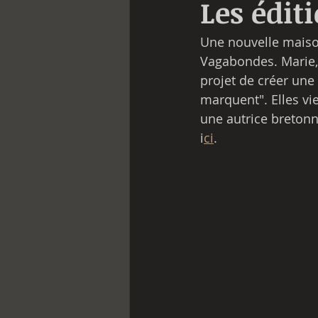
Les édit
Une nouvelle maison 
Vagabondes. Marie, J
projet de créer une 
marquent". Elles vie
une autrice bretonn
i
ci
.