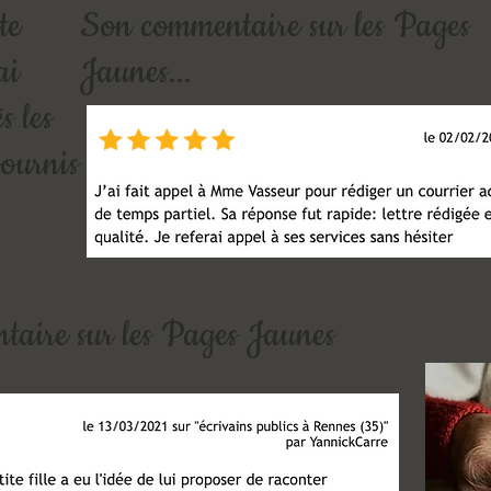
te
Son commentaire sur les Pages
ai
Jaunes...
s les
fournis
aire sur les Pages Jaunes