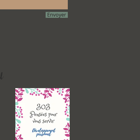
Envoyer
l