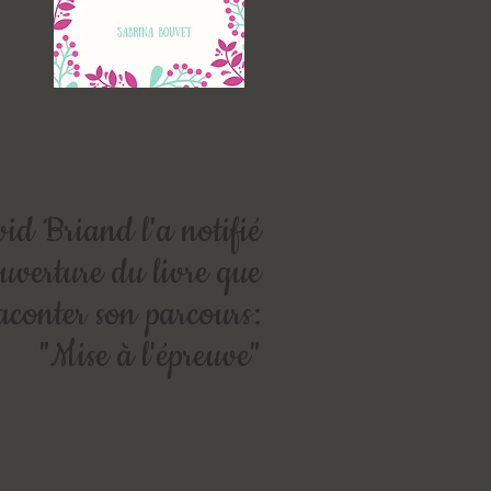
id Briand l'a notifié
uverture du livre que
raconter son parcours:
"Mise à l'épreuve"