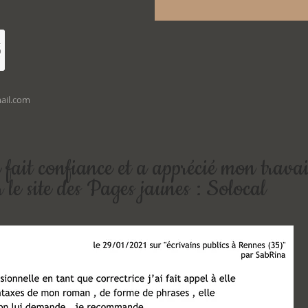
ail.com
fait confiance et a apprécié mon travai
ur le site des Pages jaunes : Solocal