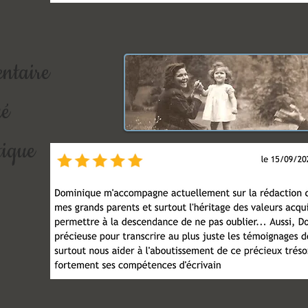
ntaire
ué
tique