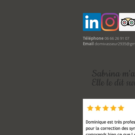
Téléphone
06 66 26 91 07
Email
domivasseur2935@gm
Sabrina m'a 
Elle le dit s