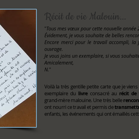
Récit de vie Malouin...
"
Tous mes vœux pour cette nouvelle année 2
Évidement, je vous souhaite de belles rencon
Encore merci pour le travail accompli, la 
ouvrage.
Je vous joins un exemplaire, si vous souhaite
Amicalement,
N.
"
Voilà la très gentille petite carte que je vi
exemplaire du
livre
consacré au
récit de 
grand-mère malouine. Une très belle
rencon
ont nourri ce travail et permis de
transmett
enfants, les événements qui ont émaillés cet