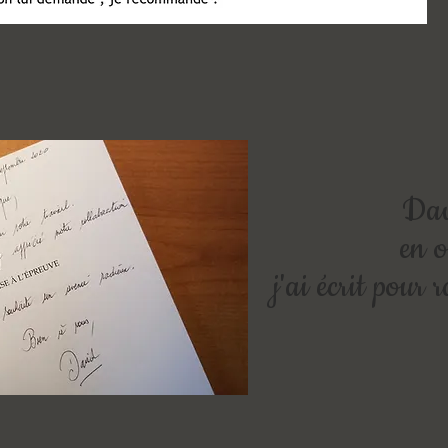
Dav
en o
j'ai écrit pour 