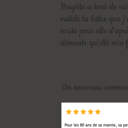
Brigitte a tout de sui
validé la lettre que j'
écrite pour elle d'aprè
éléments qu'elle m'a 
Un nouveau comment